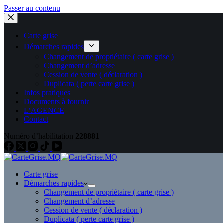
Passer au contenu
Carte grise
Démarches rapides
Changement de propriétaire ( carte grise )
Changement d’adresse
Cession de vente ( déclaration )
Duplicata ( perte carte grise )
Infos pratiques
Documents à fournir
L’AGENCE
Contact
Numéro d’habilitation
228881
Carte grise
Démarches rapides
Changement de propriétaire ( carte grise )
Changement d’adresse
Cession de vente ( déclaration )
Duplicata ( perte carte grise )