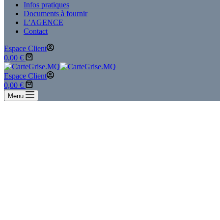
Infos pratiques
Documents à fournir
L’AGENCE
Contact
Espace Client
0,00
€
Espace Client
0,00
€
Menu