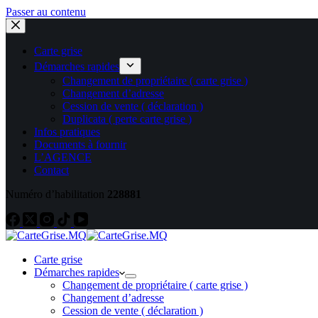
Passer au contenu
Carte grise
Démarches rapides
Changement de propriétaire ( carte grise )
Changement d’adresse
Cession de vente ( déclaration )
Duplicata ( perte carte grise )
Infos pratiques
Documents à fournir
L’AGENCE
Contact
Numéro d’habilitation
228881
Carte grise
Démarches rapides
Changement de propriétaire ( carte grise )
Changement d’adresse
Cession de vente ( déclaration )