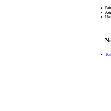
Pai
Agr
Habi
No
Tou