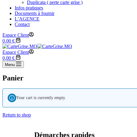
Duplicata ( perte carte grise )
Infos pratiques
Documents à fournir
L’AGENCE
Contact
Espace Client
0,00
€
Espace Client
0,00
€
Menu
Panier
Your cart is currently empty.
Return to shop
Démarches rapides