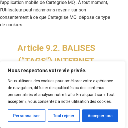
l’application mobile de Cartegrise.MQ . À tout moment,
l’Utilisateur peut néanmoins revenir sur son
consentement à ce que Cartegrise.MQ dépose ce type
de cookies.
Article 9.2. BALISES
(“TAGS”) INTERNET
Nous respectons votre vie privée.
Cartegrise.MQ peut employer occasionnellement des
Nous utilisons des cookies pour améliorer votre expérience
balises Internet (également appelées « tags », ou
de navigation, diffuser des publicités ou des contenus
balises d’action, GIF à un pixel, GIF transparents, GIF
personnalisés et analyser notre trafic. En cliquant sur « Tout
invisibles et GIF un à un) et les déployer par
accepter », vous consentez à notre utilisation des cookies.
l’intermédiaire d’un partenaire spécialiste d’analyses
Web susceptible de se trouver (et donc de stocker les
Personnaliser
Tout rejeter
Accepter tout
informations correspondantes, y compris l’adresse IP