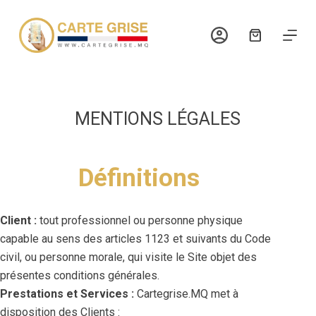
P
a
s
s
e
r
MENTIONS LÉGALES
a
u
c
Définitions
o
n
t
Client :
tout professionnel ou personne physique
e
capable au sens des articles 1123 et suivants du Code
n
civil, ou personne morale, qui visite le Site objet des
u
présentes conditions générales.
Prestations et Services :
Cartegrise.MQ met à
disposition des Clients :