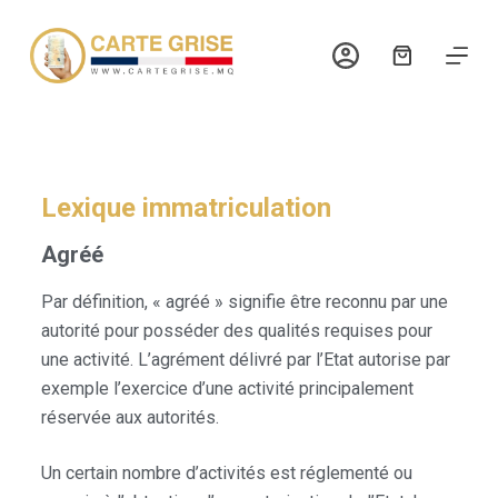
P
a
s
s
e
r
a
Lexique immatriculation
u
Agréé
c
o
Par définition, « agréé » signifie être reconnu par une
n
autorité pour posséder des qualités requises pour
t
une activité. L’agrément délivré par l’Etat autorise par
e
exemple l’exercice d’une activité principalement
n
réservée aux autorités.
u
Un certain nombre d’activités est réglementé ou