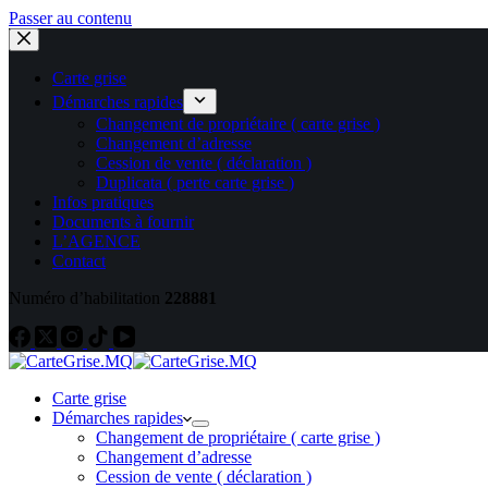
Passer au contenu
Carte grise
Démarches rapides
Changement de propriétaire ( carte grise )
Changement d’adresse
Cession de vente ( déclaration )
Duplicata ( perte carte grise )
Infos pratiques
Documents à fournir
L’AGENCE
Contact
Numéro d’habilitation
228881
Carte grise
Démarches rapides
Changement de propriétaire ( carte grise )
Changement d’adresse
Cession de vente ( déclaration )