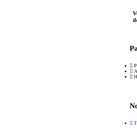
V
d
Pa
P
A
H
No
T