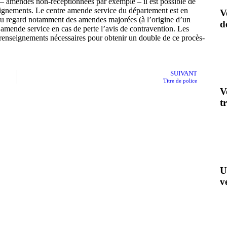
 – amendes non-réceptionnées par exemple – il est possible de
eignements. Le centre amende service du département est en
V
n au regard notamment des amendes majorées (à l’origine d’un
d
e amende service en cas de perte l’avis de contravention. Les
renseignements nécessaires pour obtenir un double de ce procès-
SUIVANT
Titre de police
V
t
U
v