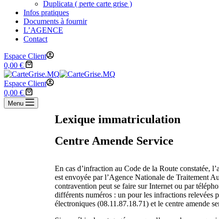
Duplicata ( perte carte grise )
Infos pratiques
Documents à fournir
L’AGENCE
Contact
Espace Client
0,00
€
Espace Client
0,00
€
Menu
Lexique immatriculation
Centre Amende Service
En cas d’infraction au Code de la Route constatée, l’a
est envoyée par l’Agence Nationale de Traitement Aut
contravention peut se faire sur Internet ou par téléph
différents numéros : un pour les infractions relevées
électroniques (08.11.87.18.71) et le centre amende s