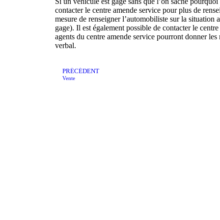
Si un véhicule est gagé sans que l’on sache pourquoi
contacter le centre amende service pour plus de rens
mesure de renseigner l’automobiliste sur la situatio
gage). Il est également possible de contacter le centr
agents du centre amende service pourront donner les 
verbal.
PRÉCÉDENT
Vente