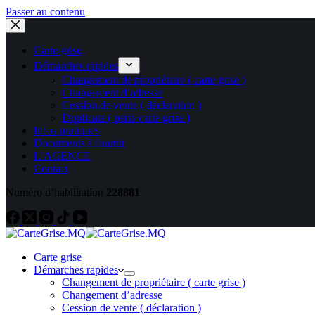
Passer au contenu
Carte grise
Démarches rapides
Changement de propriétaire ( carte grise )
Changement d’adresse
Cession de vente ( déclaration )
Duplicata ( perte carte grise )
Infos pratiques
Documents à fournir
L’AGENCE
Contact
Numéro d’habilitation
228881
Carte grise
Démarches rapides
Changement de propriétaire ( carte grise )
Changement d’adresse
Cession de vente ( déclaration )