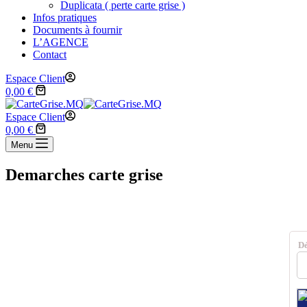
Duplicata ( perte carte grise )
Infos pratiques
Documents à fournir
L’AGENCE
Contact
Espace Client
0,00
€
Espace Client
0,00
€
Menu
Demarches carte grise
D