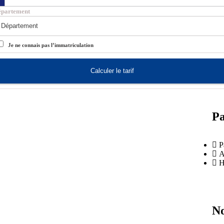
épartement
Je ne connais pas l’immatriculation
Calculer le tarif
Pa
P
A
H
No