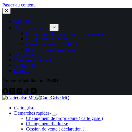
Passer au contenu
Carte grise
Démarches rapides
Changement de propriétaire ( carte grise )
Changement d’adresse
Cession de vente ( déclaration )
Duplicata ( perte carte grise )
Infos pratiques
Documents à fournir
L’AGENCE
Contact
Numéro d’habilitation
228881
Carte grise
Démarches rapides
Changement de propriétaire ( carte grise )
Changement d’adresse
Cession de vente ( déclaration )