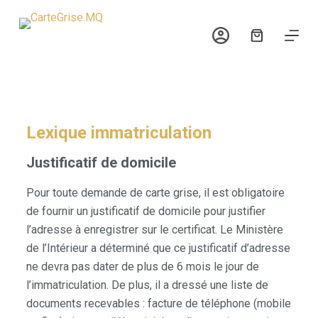
P
a
s
s
e
r
a
Lexique immatriculation
u
Justificatif de domicile
c
o
Pour toute demande de carte grise, il est obligatoire
n
de fournir un justificatif de domicile pour justifier
t
l’adresse à enregistrer sur le certificat. Le Ministère
e
de l’Intérieur a déterminé que ce justificatif d’adresse
n
ne devra pas dater de plus de 6 mois le jour de
u
l’immatriculation. De plus, il a dressé une liste de
documents recevables : facture de téléphone (mobile