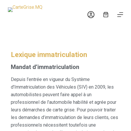
P
a
s
s
e
r
a
Lexique immatriculation
u
Mandat d’immatriculation
c
o
Depuis l’entrée en vigueur du Système
n
d’Immatriculation des Véhicules (SIV) en 2009, les
t
automobilistes peuvent faire appel à un
e
professionnel de l’automobile habilité et agrée pour
n
leurs démarches de carte grise. Pour pouvoir traiter
u
les demandes d’immatriculation de leurs clients, ces
professionnels nécessitent toutefois une