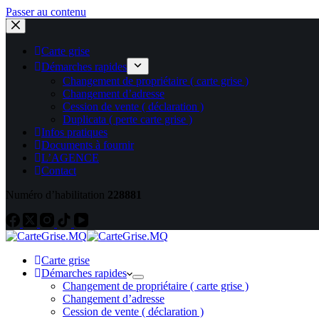
Passer au contenu
Carte grise
Démarches rapides
Changement de propriétaire ( carte grise )
Changement d’adresse
Cession de vente ( déclaration )
Duplicata ( perte carte grise )
Infos pratiques
Documents à fournir
L’AGENCE
Contact
Numéro d’habilitation
228881
Carte grise
Démarches rapides
Changement de propriétaire ( carte grise )
Changement d’adresse
Cession de vente ( déclaration )