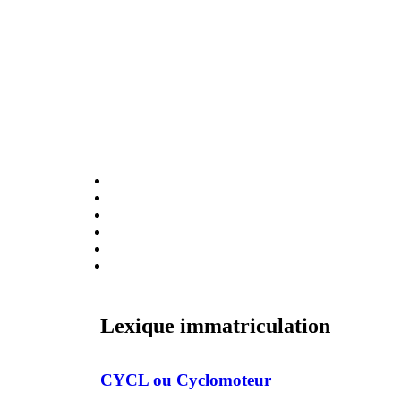
Démarches rapides
Immatriculation d'un véhicule neuf
Changement de nom
Passage en collection
Changement d'adresse
Demande de duplicata
Demande WW provisoire
Lexique immatriculation
CYCL ou Cyclomoteur