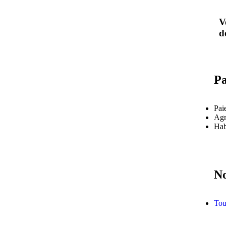
V
d
Pa
Pai
Agr
Habi
No
Tou