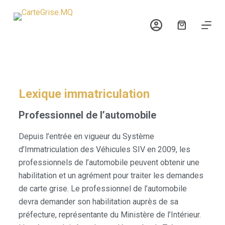
P
a
s
s
e
r
a
Lexique immatriculation
u
Professionnel de l’automobile
c
o
Depuis l’entrée en vigueur du Système
n
d’Immatriculation des Véhicules SIV en 2009, les
t
professionnels de l’automobile peuvent obtenir une
e
habilitation et un agrément pour traiter les demandes
n
de carte grise. Le professionnel de l’automobile
u
devra demander son habilitation auprès de sa
préfecture, représentante du Ministère de l’Intérieur.