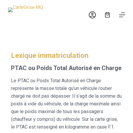
P
a
s
s
e
r
a
Lexique immatriculation
u
PTAC ou Poids Total Autorisé en Charge
c
o
Le PTAC ou Poids Total Autorisé en Charge
n
représente la masse totale qu’un véhicule routier
t
chargé ne doit pas dépasser. Il s’agit de la somme du
e
poids à vide du véhicule, de la charge maximale ainsi
n
que le poids maximal de tous les passagers
u
(chauffeur y compris) du véhicule. Sur la carte grise,
le PTAC est renseigné en kilogramme en case F.1.