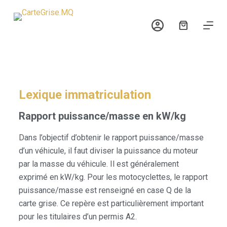
P
a
s
s
e
r
a
Lexique immatriculation
u
Rapport puissance/masse en kW/kg
c
o
Dans l’objectif d’obtenir le rapport puissance/masse
n
d’un véhicule, il faut diviser la puissance du moteur
t
par la masse du véhicule. Il est généralement
e
exprimé en kW/kg. Pour les motocyclettes, le rapport
n
puissance/masse est renseigné en case Q de la
u
carte grise. Ce repère est particulièrement important
pour les titulaires d’un permis A2.