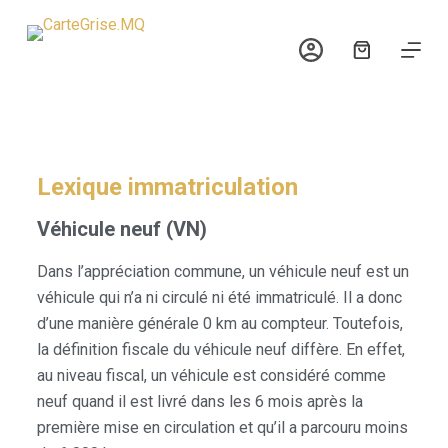
P
a
s
s
e
r
a
Lexique immatriculation
u
Véhicule neuf (VN)
c
o
Dans l’appréciation commune, un véhicule neuf est un
n
véhicule qui n’a ni circulé ni été immatriculé. Il a donc
t
d’une manière générale 0 km au compteur. Toutefois,
e
la définition fiscale du véhicule neuf diffère. En effet,
n
au niveau fiscal, un véhicule est considéré comme
u
neuf quand il est livré dans les 6 mois après la
première mise en circulation et qu’il a parcouru moins