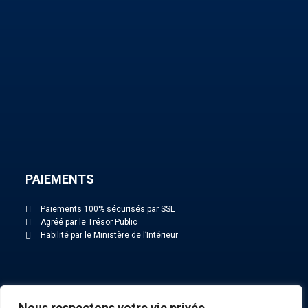
PAIEMENTS
Paiements 100% sécurisés par SSL
Agréé par le Trésor Public
Habilité par le Ministère de l’Intérieur
NOS ACTUALITÉS
Nous respectons votre vie privée.