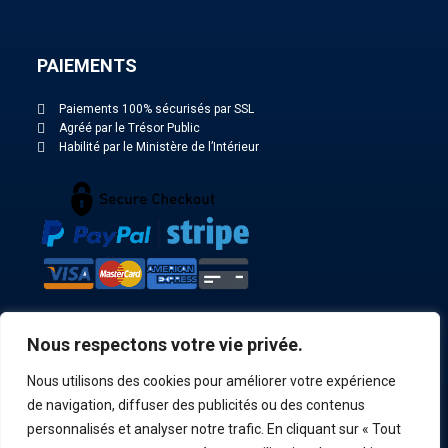
PAIEMENTS
Paiements 100% sécurisés par SSL
Agréé par le Trésor Public
Habilité par le Ministère de l’Intérieur
NOS ACTUALITÉS
Nous respectons votre vie privée.
Nous utilisons des cookies pour améliorer votre expérience
Toutes nos actualités
de navigation, diffuser des publicités ou des contenus
personnalisés et analyser notre trafic. En cliquant sur « Tout