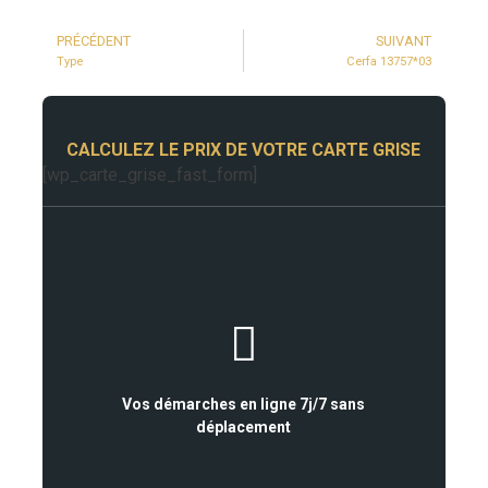
PRÉCÉDENT
SUIVANT
Type
Cerfa 13757*03
CALCULEZ LE PRIX DE VOTRE CARTE GRISE
[wp_carte_grise_fast_form]
Vos démarches en ligne 7j/7 sans
déplacement