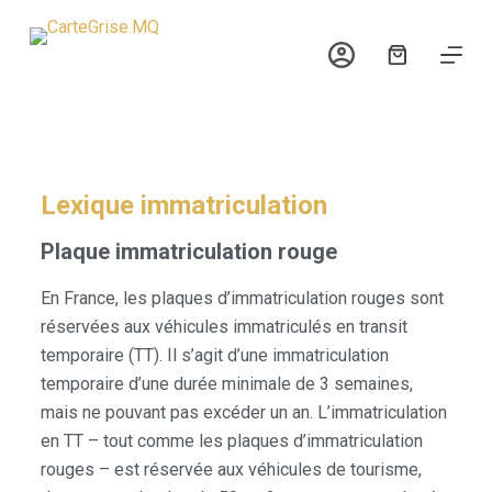
P
a
s
s
e
r
a
Lexique immatriculation
u
Plaque immatriculation rouge
c
o
En France, les plaques d’immatriculation rouges sont
n
réservées aux véhicules immatriculés en transit
t
temporaire (TT). Il s’agit d’une immatriculation
e
temporaire d’une durée minimale de 3 semaines,
n
mais ne pouvant pas excéder un an. L’immatriculation
u
en TT – tout comme les plaques d’immatriculation
rouges – est réservée aux véhicules de tourisme,