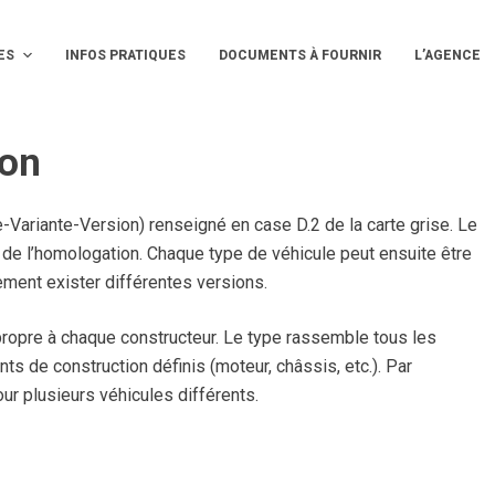
ES
INFOS PRATIQUES
DOCUMENTS À FOURNIR
L’AGENCE
ion
e-Variante-Version) renseigné en case D.2 de la carte grise. Le
rs de l’homologation. Chaque type de véhicule peut ensuite être
ment exister différentes versions.
propre à chaque constructeur. Le type rassemble tous les
 de construction définis (moteur, châssis, etc.). Par
ur plusieurs véhicules différents.