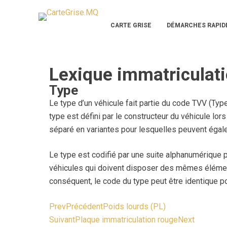
P
a
CARTE GRISE
DÉMARCHES RAPID
s
s
e
Lexique immatriculat
r
Type
a
Le type d’un véhicule fait partie du code TVV (Typ
u
type est défini par le constructeur du véhicule lo
c
séparé en variantes pour lesquelles peuvent égale
o
n
Le type est codifié par une suite alphanumérique 
t
véhicules qui doivent disposer des mêmes éléments
e
conséquent, le code du type peut être identique po
n
u
Prev
Précédent
Poids lourds (PL)
Suivant
Plaque immatriculation rouge
Next